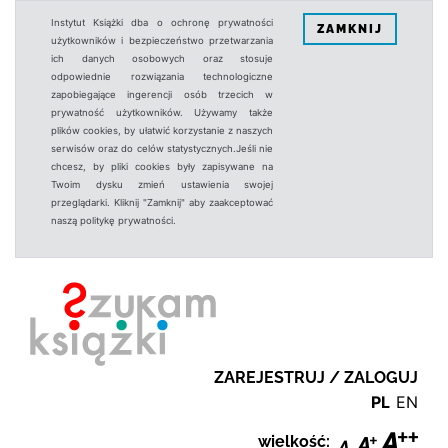
Instytut Książki dba o ochronę prywatności
ZAMKNIJ
użytkowników i bezpieczeństwo przetwarzania
ich danych osobowych oraz stosuje
odpowiednie rozwiązania technologiczne
zapobiegające ingerencji osób trzecich w
prywatność użytkowników. Używamy także
plików cookies, by ułatwić korzystanie z naszych
serwisów oraz do celów statystycznych.Jeśli nie
chcesz, by pliki cookies były zapisywane na
Twoim dysku zmień ustawienia swojej
przeglądarki. Kliknij "Zamknij" aby zaakceptować
naszą politykę prywatności.
ZAREJESTRUJ / ZALOGUJ
PL
EN
wielkość: