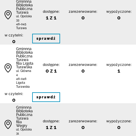
Gminnna
Biblioteka
Publiczna
dostępne:
zarezerwowane:
wypożyczone:
Turawa
1 z 1
0
0
ul. Opolska
33
46-045
Turawa
w czytelni:
sprawdź
0
Gminnna
Biblioteka
Publiczna
Turawa
filia Ligota
dostępne:
zarezerwowane:
wypożyczone:
Turawska
0 z 1
0
1
ul. Główna
4
46-046
Ligota
Turawska
w czytelni:
sprawdź
0
Gminnna
Biblioteka
Publiczna
Turawa
dostępne:
zarezerwowane:
wypożyczone:
filia
Węgry
1 z 1
0
0
ul. Opolska
31