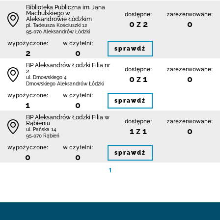
Biblioteka Publiczna im. Jana
Machulskiego w
dostępne:
zarezerwowane:
Aleksandrowie Łódzkim
0 z 2
0
pl. Tadeusza Kościuszki 12
95-070 Aleksandrów Łódzki
wypożyczone:
w czytelni:
sprawdź
2
0
BP Aleksandrów Łodzki Filia nr
dostępne:
zarezerwowane:
2
0 z 1
0
ul. Dmowskiego 4
Dmowskiego Aleksandrów Łódzki
wypożyczone:
w czytelni:
sprawdź
1
0
BP Aleksandrów Łodzki Filia w
dostępne:
zarezerwowane:
Rąbieniu
1 z 1
0
ul. Pańska 14
95-070 Rąbień
wypożyczone:
w czytelni:
sprawdź
0
0
1