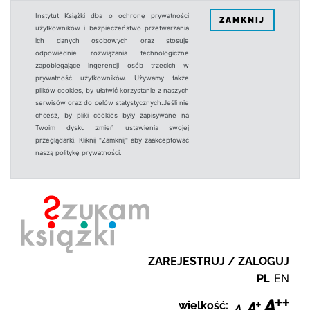
Instytut Książki dba o ochronę prywatności
ZAMKNIJ
użytkowników i bezpieczeństwo przetwarzania
ich danych osobowych oraz stosuje
odpowiednie rozwiązania technologiczne
zapobiegające ingerencji osób trzecich w
prywatność użytkowników. Używamy także
plików cookies, by ułatwić korzystanie z naszych
serwisów oraz do celów statystycznych.Jeśli nie
chcesz, by pliki cookies były zapisywane na
Twoim dysku zmień ustawienia swojej
przeglądarki. Kliknij "Zamknij" aby zaakceptować
naszą politykę prywatności.
ZAREJESTRUJ / ZALOGUJ
PL
EN
wielkość: