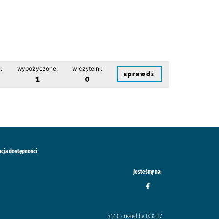
:
wypożyczone:
w czytelni:
sprawdź
1
0
acja dostępności
Jesteśmy na:
v.1.4.0 created by IK & H7