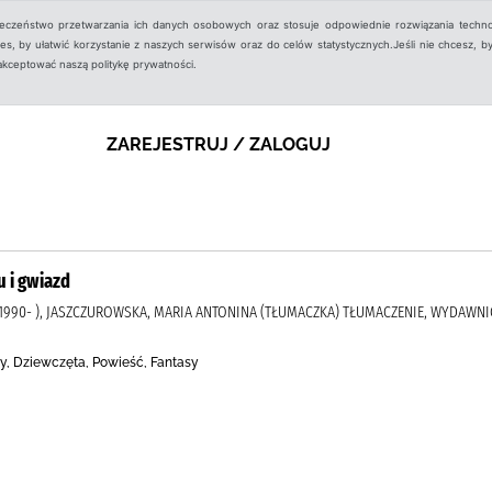
ieczeństwo przetwarzania ich danych osobowych oraz stosuje odpowiednie rozwiązania techno
, by ułatwić korzystanie z naszych serwisów oraz do celów statystycznych.Jeśli nie chcesz, by
aakceptować naszą politykę prywatności.
ZAREJESTRUJ / ZALOGUJ
 i gwiazd
1990- ), JASZCZUROWSKA, MARIA ANTONINA (TŁUMACZKA) TŁUMACZENIE, WYDAWNI
y, Dziewczęta, Powieść, Fantasy