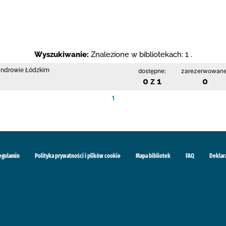
Wyszukiwanie:
Znalezione w bibliotekach: 1 .
sandrowie Łódzkim
dostępne:
zarezerwowane
0 z 1
0
1
egulamin
Polityka prywatności i plików cookie
Mapa bibliotek
FAQ
Deklar