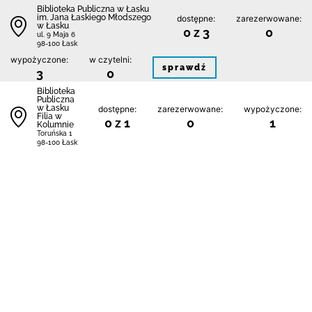
Biblioteka Publiczna w Łasku
im. Jana Łaskiego Młodszego
dostępne:
zarezerwowane:
w Łasku
0 z 3
0
ul. 9 Maja 6
98-100 Łask
wypożyczone:
w czytelni:
sprawdź
3
0
Biblioteka
Publiczna
w Łasku
dostępne:
zarezerwowane:
wypożyczone:
Filia w
0 z 1
0
1
Kolumnie
Toruńska 1
98-100 Łask
w czytelni:
sprawdź
0
1
Kontakt
Regulamin
Polityka prywatności i plików cookie
Mapa bibliotek
FAQ
Deklaracja dostępności