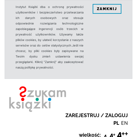
Instytut Książki dba o ochronę prywatności
ZAMKNIJ
użytkowników i bezpieczeństwo przetwarzania
ich danych osobowych oraz stosuje
odpowiednie rozwiązania technologiczne
zapobiegające ingerencji osób trzecich w
prywatność użytkowników. Używamy także
plików cookies, by ułatwić korzystanie z naszych
serwisów oraz do celów statystycznych.Jeśli nie
chcesz, by pliki cookies były zapisywane na
Twoim dysku zmień ustawienia swojej
przeglądarki. Kliknij "Zamknij" aby zaakceptować
naszą politykę prywatności.
ZAREJESTRUJ / ZALOGUJ
PL
EN
wielkość: