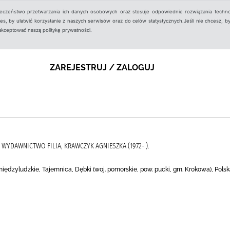
ieczeństwo przetwarzania ich danych osobowych oraz stosuje odpowiednie rozwiązania techno
, by ułatwić korzystanie z naszych serwisów oraz do celów statystycznych.Jeśli nie chcesz, by
aakceptować naszą politykę prywatności.
ZAREJESTRUJ / ZALOGUJ
, WYDAWNICTWO FILIA, KRAWCZYK AGNIESZKA (1972- ).
iędzyludzkie, Tajemnica, Dębki (woj. pomorskie, pow. pucki, gm. Krokowa), Pol