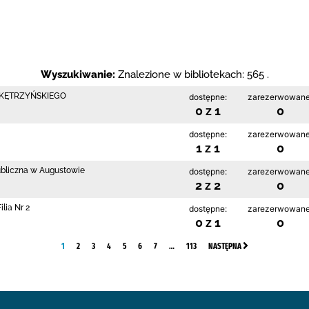
Wyszukiwanie:
Znalezione w bibliotekach: 565 .
 KĘTRZYŃSKIEGO
dostępne:
zarezerwowane
0 z 1
0
dostępne:
zarezerwowane
1 z 1
0
ubliczna w Augustowie
dostępne:
zarezerwowane
2 z 2
0
lia Nr 2
dostępne:
zarezerwowane
0 z 1
0
1
2
3
4
5
6
7
…
113
NASTĘPNA