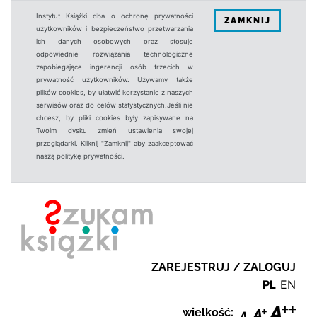
Instytut Książki dba o ochronę prywatności
ZAMKNIJ
użytkowników i bezpieczeństwo przetwarzania
ich danych osobowych oraz stosuje
odpowiednie rozwiązania technologiczne
zapobiegające ingerencji osób trzecich w
prywatność użytkowników. Używamy także
plików cookies, by ułatwić korzystanie z naszych
serwisów oraz do celów statystycznych.Jeśli nie
chcesz, by pliki cookies były zapisywane na
Twoim dysku zmień ustawienia swojej
przeglądarki. Kliknij "Zamknij" aby zaakceptować
naszą politykę prywatności.
ZAREJESTRUJ / ZALOGUJ
PL
EN
wielkość: