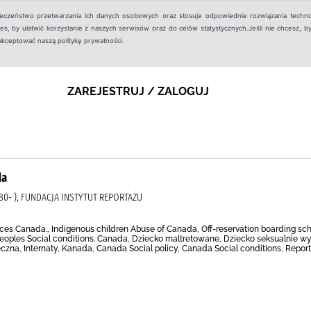
ieczeństwo przetwarzania ich danych osobowych oraz stosuje odpowiednie rozwiązania techno
, by ułatwić korzystanie z naszych serwisów oraz do celów statystycznych.Jeśli nie chcesz, by
aakceptować naszą politykę prywatności.
ZAREJESTRUJ / ZALOGUJ
da
0- ), FUNDACJA INSTYTUT REPORTAŻU
ices Canada., Indigenous children Abuse of Canada, Off-reservation boarding sc
eoples Social conditions. Canada, Dziecko maltretowane, Dziecko seksualnie wy
czna, Internaty, Kanada, Canada Social policy, Canada Social conditions, Report