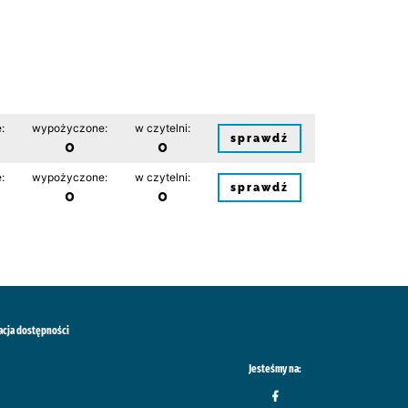
:
wypożyczone:
w czytelni:
sprawdź
0
0
:
wypożyczone:
w czytelni:
sprawdź
0
0
acja dostępności
Jesteśmy na: