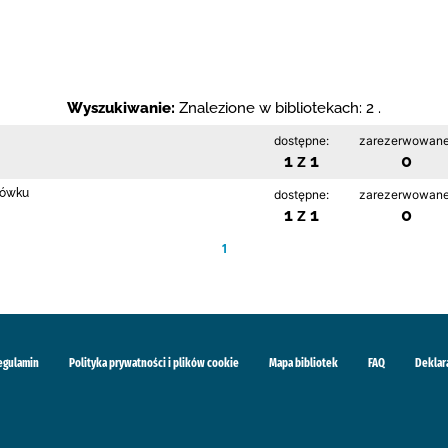
Wyszukiwanie:
Znalezione w bibliotekach: 2 .
dostępne:
zarezerwowane
1 z 1
0
rłówku
dostępne:
zarezerwowane
1 z 1
0
1
egulamin
Polityka prywatności i plików cookie
Mapa bibliotek
FAQ
Deklar