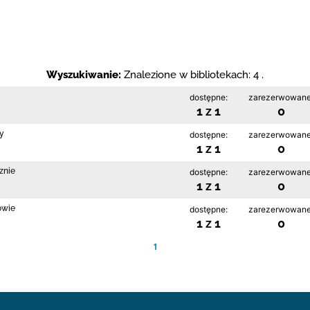
Wyszukiwanie:
Znalezione w bibliotekach: 4 .
dostępne:
zarezerwowane
1 z 1
0
cy
dostępne:
zarezerwowane
1 z 1
0
znie
dostępne:
zarezerwowane
1 z 1
0
owie
dostępne:
zarezerwowane
1 z 1
0
1