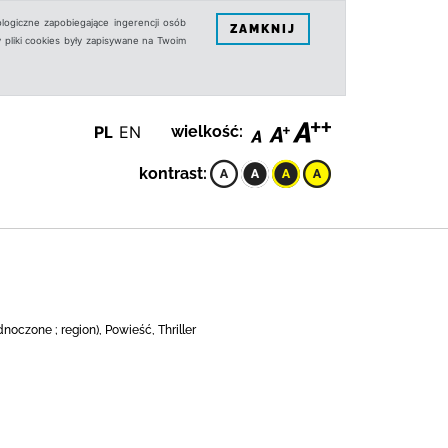
logiczne zapobiegające ingerencji osób
ZAMKNIJ
 pliki cookies były zapisywane na Twoim
PL
EN
wielkość:
kontrast:
zone ; region), Powieść, Thriller