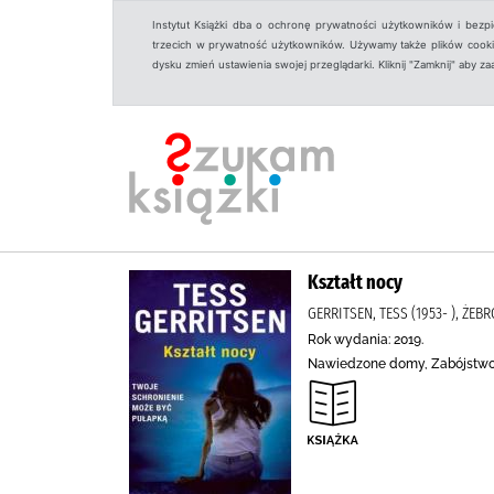
Instytut Książki dba o ochronę prywatności użytkowników i bezp
trzecich w prywatność użytkowników. Używamy także plików cookies
dysku zmień ustawienia swojej przeglądarki. Kliknij "Zamknij" aby z
Kształt nocy
GERRITSEN, TESS (1953- ), ŻE
Rok wydania: 2019.
Nawiedzone domy, Zabójstwo, 