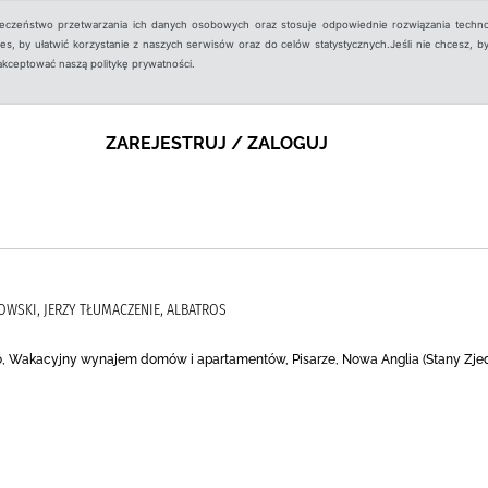
ieczeństwo przetwarzania ich danych osobowych oraz stosuje odpowiednie rozwiązania techno
, by ułatwić korzystanie z naszych serwisów oraz do celów statystycznych.Jeśli nie chcesz, by
aakceptować naszą politykę prywatności.
ZAREJESTRUJ / ZALOGUJ
BROWSKI, JERZY TŁUMACZENIE, ALBATROS
Wakacyjny wynajem domów i apartamentów, Pisarze, Nowa Anglia (Stany Zjednoc