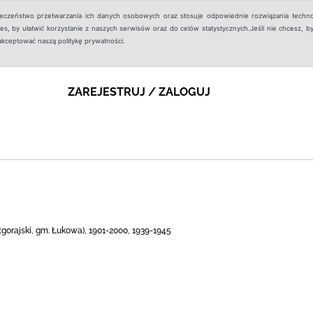
ieczeństwo przetwarzania ich danych osobowych oraz stosuje odpowiednie rozwiązania techno
, by ułatwić korzystanie z naszych serwisów oraz do celów statystycznych.Jeśli nie chcesz, by
aakceptować naszą politykę prywatności.
ZAREJESTRUJ / ZALOGUJ
iłgorajski, gm. Łukowa), 1901-2000, 1939-1945