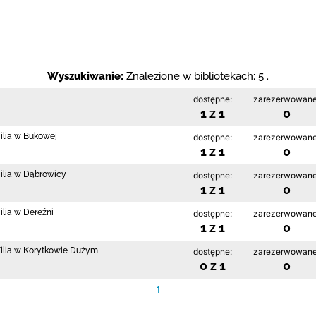
Wyszukiwanie:
Znalezione w bibliotekach: 5 .
dostępne:
zarezerwowane
1 z 1
0
Filia w Bukowej
dostępne:
zarezerwowane
1 z 1
0
Filia w Dąbrowicy
dostępne:
zarezerwowane
1 z 1
0
ilia w Dereźni
dostępne:
zarezerwowane
1 z 1
0
 Filia w Korytkowie Dużym
dostępne:
zarezerwowane
0 z 1
0
1