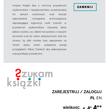
Instytut Książki dba o ochronę prywatności
ZAMKNIJ
użytkowników i bezpieczeństwo przetwarzania
ich danych osobowych oraz stosuje
odpowiednie rozwiązania technologiczne
zapobiegające ingerencji osób trzecich w
prywatność użytkowników. Używamy także
plików cookies, by ułatwić korzystanie z naszych
serwisów oraz do celów statystycznych.Jeśli nie
chcesz, by pliki cookies były zapisywane na
Twoim dysku zmień ustawienia swojej
przeglądarki. Kliknij "Zamknij" aby zaakceptować
naszą politykę prywatności.
ZAREJESTRUJ / ZALOGUJ
PL
EN
wielkość: