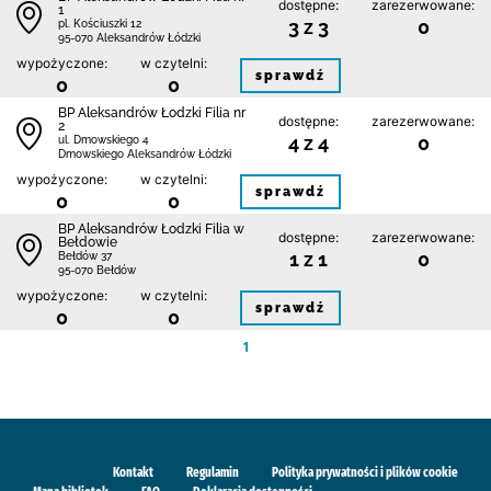
dostępne:
zarezerwowane:
1
3 z 3
0
pl. Kościuszki 12
95-070 Aleksandrów Łódzki
wypożyczone:
w czytelni:
sprawdź
0
0
BP Aleksandrów Łodzki Filia nr
dostępne:
zarezerwowane:
2
4 z 4
0
ul. Dmowskiego 4
Dmowskiego Aleksandrów Łódzki
wypożyczone:
w czytelni:
sprawdź
0
0
BP Aleksandrów Łodzki Filia w
dostępne:
zarezerwowane:
Bełdowie
1 z 1
0
Bełdów 37
95-070 Bełdów
wypożyczone:
w czytelni:
sprawdź
0
0
1
Kontakt
Regulamin
Polityka prywatności i plików cookie