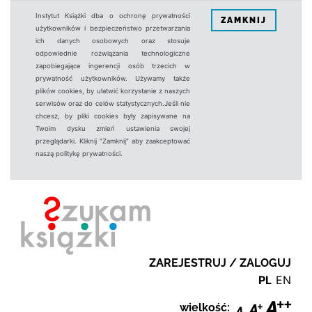
Instytut Książki dba o ochronę prywatności
ZAMKNIJ
użytkowników i bezpieczeństwo przetwarzania
ich danych osobowych oraz stosuje
odpowiednie rozwiązania technologiczne
zapobiegające ingerencji osób trzecich w
prywatność użytkowników. Używamy także
plików cookies, by ułatwić korzystanie z naszych
serwisów oraz do celów statystycznych.Jeśli nie
chcesz, by pliki cookies były zapisywane na
Twoim dysku zmień ustawienia swojej
przeglądarki. Kliknij "Zamknij" aby zaakceptować
naszą politykę prywatności.
ZAREJESTRUJ / ZALOGUJ
PL
EN
wielkość: