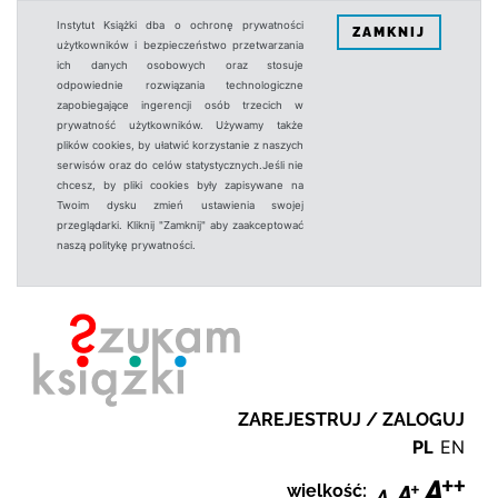
Instytut Książki dba o ochronę prywatności
ZAMKNIJ
użytkowników i bezpieczeństwo przetwarzania
ich danych osobowych oraz stosuje
odpowiednie rozwiązania technologiczne
zapobiegające ingerencji osób trzecich w
prywatność użytkowników. Używamy także
plików cookies, by ułatwić korzystanie z naszych
serwisów oraz do celów statystycznych.Jeśli nie
chcesz, by pliki cookies były zapisywane na
Twoim dysku zmień ustawienia swojej
przeglądarki. Kliknij "Zamknij" aby zaakceptować
naszą politykę prywatności.
ZAREJESTRUJ / ZALOGUJ
PL
EN
wielkość: