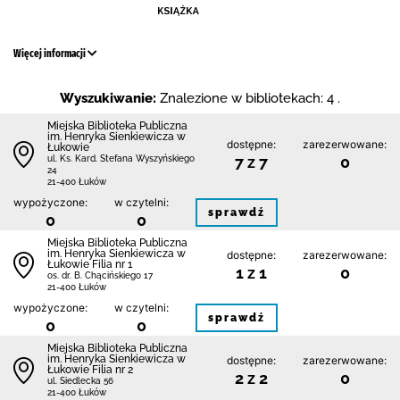
Więcej informacji
Wyszukiwanie:
Znalezione w bibliotekach: 4 .
Miejska Biblioteka Publiczna
im. Henryka Sienkiewicza w
dostępne:
zarezerwowane:
Łukowie
7 z 7
0
ul. Ks. Kard. Stefana Wyszyńskiego
24
21-400 Łuków
wypożyczone:
w czytelni:
sprawdź
0
0
Miejska Biblioteka Publiczna
im. Henryka Sienkiewicza w
dostępne:
zarezerwowane:
Łukowie Filia nr 1
1 z 1
0
os. dr. B. Chącińskiego 17
21-400 Łuków
wypożyczone:
w czytelni:
sprawdź
0
0
Miejska Biblioteka Publiczna
im. Henryka Sienkiewicza w
dostępne:
zarezerwowane:
Łukowie Filia nr 2
2 z 2
0
ul. Siedlecka 56
21-400 Łuków