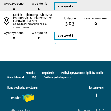
wypożyczone:
w czytelni:
sprawdź
0
0
Miejska Biblioteka Publiczna
im. Henryka Sienkiewicza w
dostępne:
zarezerwowane:
Łukowie Filia nr 3
3 z 3
0
os. Unitów Podlaskich bl. 2 0
21-400 Łuków
wypożyczone:
w czytelni:
sprawdź
0
0
1
Kontakt
Regulamin
Polityka prywatności i plików cookie
Mapa bibliotek
FAQ
Deklaracja dostępności
Dane pochodzą z systemu:
Jesteśmy na:
© 2019 Instytut Książki
v.1.4.0 created by IK & H7