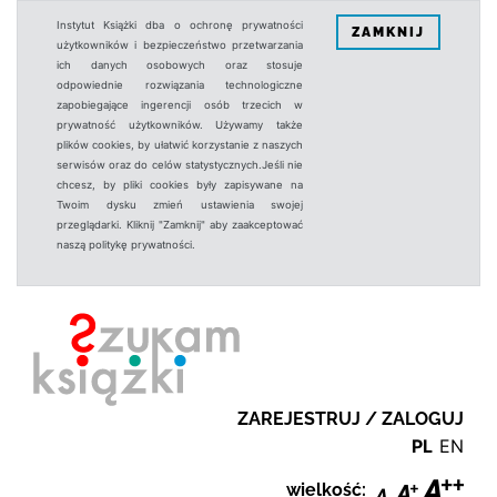
Instytut Książki dba o ochronę prywatności
ZAMKNIJ
użytkowników i bezpieczeństwo przetwarzania
ich danych osobowych oraz stosuje
odpowiednie rozwiązania technologiczne
zapobiegające ingerencji osób trzecich w
prywatność użytkowników. Używamy także
plików cookies, by ułatwić korzystanie z naszych
serwisów oraz do celów statystycznych.Jeśli nie
chcesz, by pliki cookies były zapisywane na
Twoim dysku zmień ustawienia swojej
przeglądarki. Kliknij "Zamknij" aby zaakceptować
naszą politykę prywatności.
ZAREJESTRUJ / ZALOGUJ
PL
EN
wielkość: