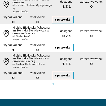
dostępne:
zarezerwowane:
Łukowie
1 z 1
0
ul. Ks. Kard. Stefana Wyszyńskiego
24
21-400 Łuków
wypożyczone:
w czytelni:
sprawdź
0
0
Miejska Biblioteka Publiczna
im. Henryka Sienkiewicza w
dostępne:
zarezerwowane:
Łukowie Filia nr 2
0 z 1
0
ul. Siedlecka 56
21-400 Łuków
wypożyczone:
w czytelni:
sprawdź
1
0
Miejska Biblioteka Publiczna
im. Henryka Sienkiewicza w
dostępne:
zarezerwowane:
Łukowie Filia nr 3
1 z 1
0
os. Unitów Podlaskich bl. 2 0
21-400 Łuków
wypożyczone:
w czytelni:
sprawdź
0
0
1