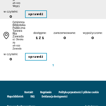
46-023
Węgry
w czytelni:
sprawdź
0
Gminnna
Biblioteka
Publiczna
Turawa
dostępne:
zarezerwowane:
wypożyczone:
filia
Zawada
1 z 1
0
0
ul. Oleska
29
46-022
Zawada
w czytelni:
sprawdź
0
1
Kontakt
Regulamin
Polityka prywatności i plików cookie
Mapa bibliotek
FAQ
Deklaracja dostępności