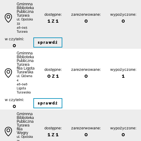
Gminnna
Biblioteka
Publiczna
dostępne:
zarezerwowane:
wypożyczone:
Turawa
1 z 1
0
0
ul. Opolska
33
46-045
Turawa
w czytelni:
sprawdź
0
Gminnna
Biblioteka
Publiczna
Turawa
filia Ligota
dostępne:
zarezerwowane:
wypożyczone:
Turawska
0 z 1
0
1
ul. Główna
4
46-046
Ligota
Turawska
w czytelni:
sprawdź
0
Gminnna
Biblioteka
Publiczna
Turawa
dostępne:
zarezerwowane:
wypożyczone:
filia
Węgry
1 z 1
0
0
ul. Opolska
31