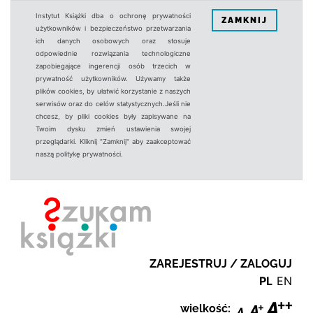
Instytut Książki dba o ochronę prywatności
ZAMKNIJ
użytkowników i bezpieczeństwo przetwarzania
ich danych osobowych oraz stosuje
odpowiednie rozwiązania technologiczne
zapobiegające ingerencji osób trzecich w
prywatność użytkowników. Używamy także
plików cookies, by ułatwić korzystanie z naszych
serwisów oraz do celów statystycznych.Jeśli nie
chcesz, by pliki cookies były zapisywane na
Twoim dysku zmień ustawienia swojej
przeglądarki. Kliknij "Zamknij" aby zaakceptować
naszą politykę prywatności.
ZAREJESTRUJ / ZALOGUJ
PL
EN
wielkość: