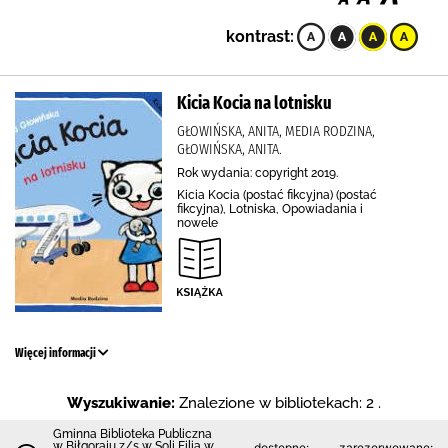
kontrast:
Kicia Kocia na lotnisku
GŁOWIŃSKA, ANITA, MEDIA RODZINA,
GŁOWIŃSKA, ANITA.
Rok wydania: copyright 2019.
Kicia Kocia (postać fikcyjna) (postać
fikcyjna), Lotniska, Opowiadania i
nowele
Więcej informacji
Wyszukiwanie:
Znalezione w bibliotekach: 2 .
Gminna Biblioteka Publiczna
w Biłgoraju z/s w Soli Filia w
dostępne:
zarezerwowane: