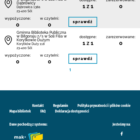
Dąbrowicy
1 z 1
0
Dąbrowica 138a
23-400 Sól
wypożyczone:
w czytelni:
sprawdź
0
0
Gminna Biblioteka Publiczna
w Biłgoraju z/s w Soli Filia w
dostępne:
zarezerwowane:
Korytkowie Dużym
1 z 1
0
Korytków Duży 118
23-400 Sól
wypożyczone:
w czytelni:
sprawdź
0
0
1
Kontakt
Regulamin
Polityka prywatności i plików cookie
Mapa bibliotek
FAQ
Deklaracja dostępności
Dane pochodzą z systemu:
Jesteśmy na: