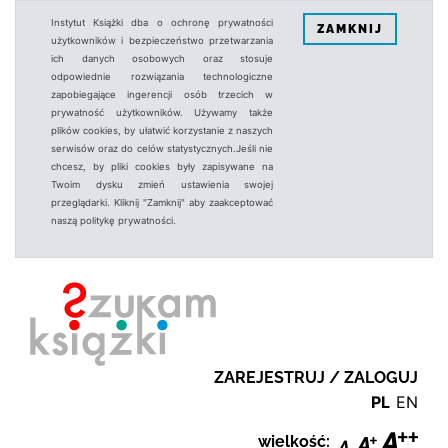
Instytut Książki dba o ochronę prywatności
ZAMKNIJ
użytkowników i bezpieczeństwo przetwarzania
ich danych osobowych oraz stosuje
odpowiednie rozwiązania technologiczne
zapobiegające ingerencji osób trzecich w
prywatność użytkowników. Używamy także
plików cookies, by ułatwić korzystanie z naszych
serwisów oraz do celów statystycznych.Jeśli nie
chcesz, by pliki cookies były zapisywane na
Twoim dysku zmień ustawienia swojej
przeglądarki. Kliknij "Zamknij" aby zaakceptować
naszą politykę prywatności.
ZAREJESTRUJ / ZALOGUJ
PL
EN
wielkość: