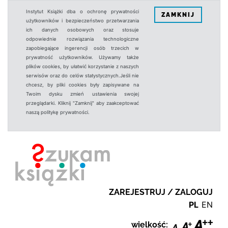
Instytut Książki dba o ochronę prywatności
ZAMKNIJ
użytkowników i bezpieczeństwo przetwarzania
ich danych osobowych oraz stosuje
odpowiednie rozwiązania technologiczne
zapobiegające ingerencji osób trzecich w
prywatność użytkowników. Używamy także
plików cookies, by ułatwić korzystanie z naszych
serwisów oraz do celów statystycznych.Jeśli nie
chcesz, by pliki cookies były zapisywane na
Twoim dysku zmień ustawienia swojej
przeglądarki. Kliknij "Zamknij" aby zaakceptować
naszą politykę prywatności.
ZAREJESTRUJ / ZALOGUJ
PL
EN
wielkość: