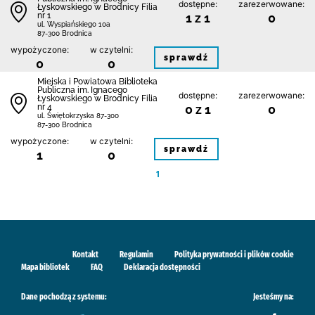
dostępne:
zarezerwowane:
Łyskowskiego w Brodnicy Filia
nr 1
1 z 1
0
ul. Wyspiańskiego 10a
87-300 Brodnica
wypożyczone:
w czytelni:
sprawdź
0
0
Miejska i Powiatowa Biblioteka
Publiczna im. Ignacego
dostępne:
zarezerwowane:
Łyskowskiego w Brodnicy Filia
nr 4
0 z 1
0
ul. Świętokrzyska 87-300
87-300 Brodnica
wypożyczone:
w czytelni:
sprawdź
1
0
1
Kontakt
Regulamin
Polityka prywatności i plików cookie
Mapa bibliotek
FAQ
Deklaracja dostępności
Dane pochodzą z systemu:
Jesteśmy na: