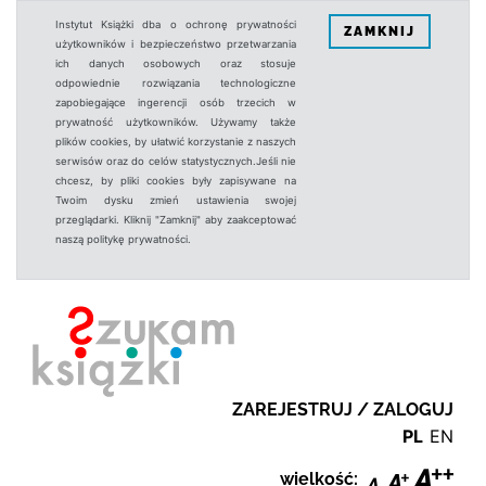
Instytut Książki dba o ochronę prywatności
ZAMKNIJ
użytkowników i bezpieczeństwo przetwarzania
ich danych osobowych oraz stosuje
odpowiednie rozwiązania technologiczne
zapobiegające ingerencji osób trzecich w
prywatność użytkowników. Używamy także
plików cookies, by ułatwić korzystanie z naszych
serwisów oraz do celów statystycznych.Jeśli nie
chcesz, by pliki cookies były zapisywane na
Twoim dysku zmień ustawienia swojej
przeglądarki. Kliknij "Zamknij" aby zaakceptować
naszą politykę prywatności.
ZAREJESTRUJ / ZALOGUJ
PL
EN
wielkość: