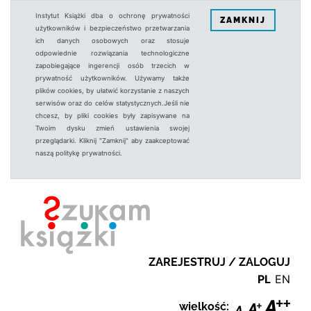
Instytut Książki dba o ochronę prywatności
ZAMKNIJ
użytkowników i bezpieczeństwo przetwarzania
ich danych osobowych oraz stosuje
odpowiednie rozwiązania technologiczne
zapobiegające ingerencji osób trzecich w
prywatność użytkowników. Używamy także
plików cookies, by ułatwić korzystanie z naszych
serwisów oraz do celów statystycznych.Jeśli nie
chcesz, by pliki cookies były zapisywane na
Twoim dysku zmień ustawienia swojej
przeglądarki. Kliknij "Zamknij" aby zaakceptować
naszą politykę prywatności.
ZAREJESTRUJ / ZALOGUJ
PL
EN
wielkość: