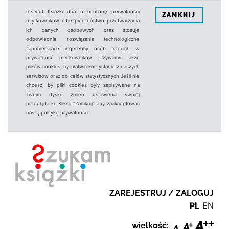
Instytut Książki dba o ochronę prywatności
ZAMKNIJ
użytkowników i bezpieczeństwo przetwarzania
ich danych osobowych oraz stosuje
odpowiednie rozwiązania technologiczne
zapobiegające ingerencji osób trzecich w
prywatność użytkowników. Używamy także
plików cookies, by ułatwić korzystanie z naszych
serwisów oraz do celów statystycznych.Jeśli nie
chcesz, by pliki cookies były zapisywane na
Twoim dysku zmień ustawienia swojej
przeglądarki. Kliknij "Zamknij" aby zaakceptować
naszą politykę prywatności.
ZAREJESTRUJ / ZALOGUJ
PL
EN
wielkość: