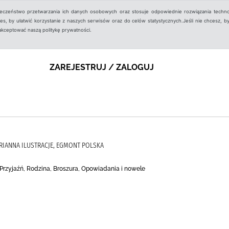
ieczeństwo przetwarzania ich danych osobowych oraz stosuje odpowiednie rozwiązania techno
, by ułatwić korzystanie z naszych serwisów oraz do celów statystycznych.Jeśli nie chcesz, by
aakceptować naszą politykę prywatności.
ZAREJESTRUJ / ZALOGUJ
ARIANNA ILUSTRACJE, EGMONT POLSKA
k, Przyjaźń, Rodzina, Broszura, Opowiadania i nowele