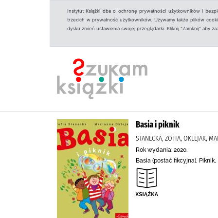
Instytut Książki dba o ochronę prywatności użytkowników i bezp
trzecich w prywatność użytkowników. Używamy także plików cookies
dysku zmień ustawienia swojej przeglądarki. Kliknij "Zamknij" aby z
Basia i piknik
STANECKA, ZOFIA, OKLEJAK, M
Rok wydania: 2020.
Basia (postać fikcyjna), Pikni