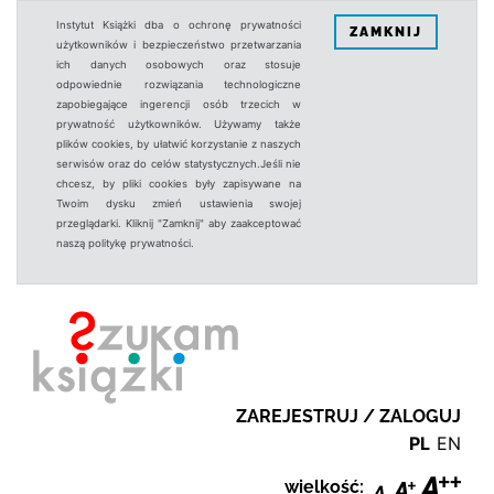
Instytut Książki dba o ochronę prywatności
ZAMKNIJ
użytkowników i bezpieczeństwo przetwarzania
ich danych osobowych oraz stosuje
odpowiednie rozwiązania technologiczne
zapobiegające ingerencji osób trzecich w
prywatność użytkowników. Używamy także
plików cookies, by ułatwić korzystanie z naszych
serwisów oraz do celów statystycznych.Jeśli nie
chcesz, by pliki cookies były zapisywane na
Twoim dysku zmień ustawienia swojej
przeglądarki. Kliknij "Zamknij" aby zaakceptować
naszą politykę prywatności.
ZAREJESTRUJ / ZALOGUJ
PL
EN
wielkość: