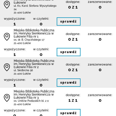
dostępne:
zarezerwowane:
Łukowie
0 z 1
0
ul. Ks. Kard. Stefana Wyszyńskiego
24
21-400 Łuków
wypożyczone:
w czytelni:
sprawdź
1
0
Miejska Biblioteka Publiczna
im. Henryka Sienkiewicza w
dostępne:
zarezerwowane:
Łukowie Filia nr 1
0 z 1
0
os. dr. B. Chącińskiego 17
21-400 Łuków
wypożyczone:
w czytelni:
sprawdź
1
0
Miejska Biblioteka Publiczna
im. Henryka Sienkiewicza w
dostępne:
zarezerwowane:
Łukowie Filia nr 2
0 z 1
0
ul. Siedlecka 56
21-400 Łuków
wypożyczone:
w czytelni:
sprawdź
1
0
Miejska Biblioteka Publiczna
im. Henryka Sienkiewicza w
dostępne:
zarezerwowane:
Łukowie Filia nr 3
1 z 1
0
os. Unitów Podlaskich bl. 2 0
21-400 Łuków
wypożyczone:
w czytelni:
sprawdź
0
0