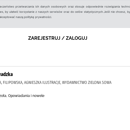
ieczeństwo przetwarzania ich danych osobowych oraz stosuje odpowiednie rozwiązania techno
, by ułatwić korzystanie z naszych serwisów oraz do celów statystycznych.Jeśli nie chcesz, by
aakceptować naszą politykę prywatności.
ZAREJESTRUJ / ZALOGUJ
wadzka
A, FILIPOWSKA, AGNIESZKA ILUSTRACJE, WYDAWNICTWO ZIELONA SOWA
zoła, Opowiadania i nowele