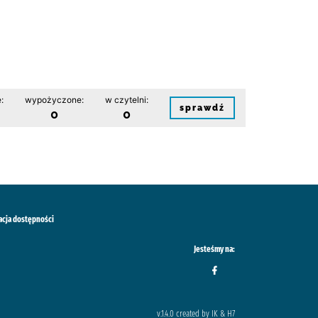
:
wypożyczone:
w czytelni:
sprawdź
0
0
acja dostępności
Jesteśmy na:
v.1.4.0 created by IK & H7