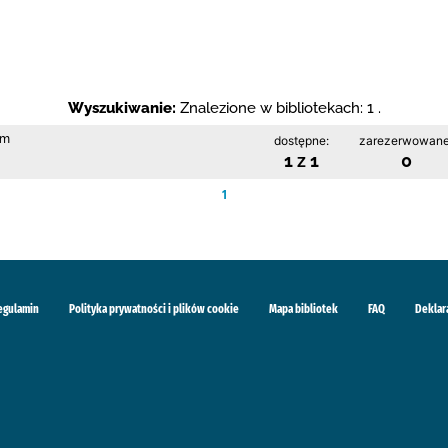
Wyszukiwanie:
Znalezione w bibliotekach: 1 .
im
dostępne:
zarezerwowane
1 z 1
0
1
egulamin
Polityka prywatności i plików cookie
Mapa bibliotek
FAQ
Deklar