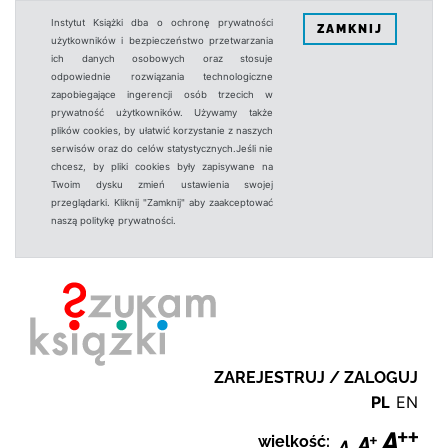
Instytut Książki dba o ochronę prywatności
ZAMKNIJ
użytkowników i bezpieczeństwo przetwarzania
ich danych osobowych oraz stosuje
odpowiednie rozwiązania technologiczne
zapobiegające ingerencji osób trzecich w
prywatność użytkowników. Używamy także
plików cookies, by ułatwić korzystanie z naszych
serwisów oraz do celów statystycznych.Jeśli nie
chcesz, by pliki cookies były zapisywane na
Twoim dysku zmień ustawienia swojej
przeglądarki. Kliknij "Zamknij" aby zaakceptować
naszą politykę prywatności.
ZAREJESTRUJ / ZALOGUJ
PL
EN
wielkość: