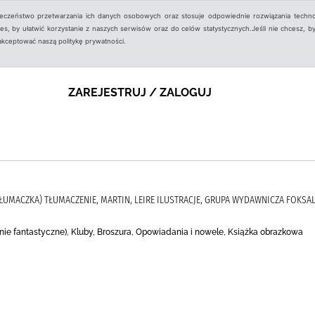
ieczeństwo przetwarzania ich danych osobowych oraz stosuje odpowiednie rozwiązania techno
, by ułatwić korzystanie z naszych serwisów oraz do celów statystycznych.Jeśli nie chcesz, by
aakceptować naszą politykę prywatności.
ZAREJESTRUJ / ZALOGUJ
(TŁUMACZKA) TŁUMACZENIE, MARTIN, LEIRE ILUSTRACJE, GRUPA WYDAWNICZA FOKSA
ie fantastyczne), Kluby, Broszura, Opowiadania i nowele, Książka obrazkowa