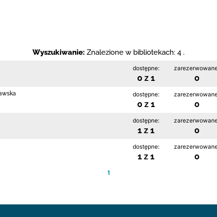
Wyszukiwanie:
Znalezione w bibliotekach: 4 .
dostępne:
zarezerwowane
0 z 1
0
rawska
dostępne:
zarezerwowane
0 z 1
0
dostępne:
zarezerwowane
1 z 1
0
dostępne:
zarezerwowane
1 z 1
0
1