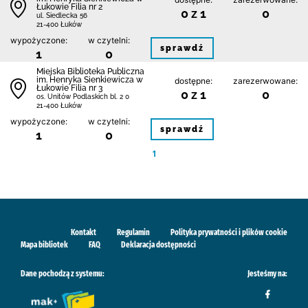
Łukowie Filia nr 2
0 z 1
0
ul. Siedlecka 56
21-400 Łuków
wypożyczone:
w czytelni:
sprawdź
1
0
Miejska Biblioteka Publiczna
im. Henryka Sienkiewicza w
dostępne:
zarezerwowane:
Łukowie Filia nr 3
0 z 1
0
os. Unitów Podlaskich bl. 2 0
21-400 Łuków
wypożyczone:
w czytelni:
sprawdź
1
0
1
Kontakt
Regulamin
Polityka prywatności i plików cookie
Mapa bibliotek
FAQ
Deklaracja dostępności
Dane pochodzą z systemu:
Jesteśmy na: