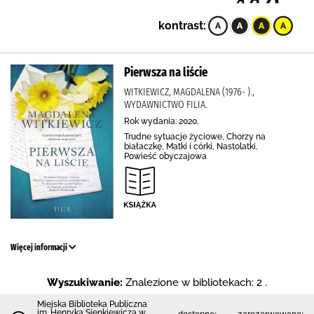
kontrast:
Pierwsza na liście
WITKIEWICZ, MAGDALENA (1976- ).,
WYDAWNICTWO FILIA.
Rok wydania: 2020.
Trudne sytuacje życiowe, Chorzy na
białaczkę, Matki i córki, Nastolatki,
Powieść obyczajowa
Więcej informacji
Wyszukiwanie:
Znalezione w bibliotekach: 2 .
Miejska Biblioteka Publiczna
im. Henryka Sienkiewicza w
dostępne:
zarezerwowane: