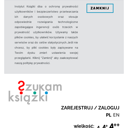
Instytut Książki dba o ochronę prywatności
ZAMKNIJ
użytkowników i bezpieczeństwo przetwarzania
ich danych osobowych oraz stosuje
odpowiednie rozwiązania technologiczne
zapobiegające ingerencji osób trzecich w
prywatność użytkowników. Używamy także
plików cookies, by ułatwić korzystanie z naszych
serwisów oraz do celów statystycznych.Jeśli nie
chcesz, by pliki cookies były zapisywane na
Twoim dysku zmień ustawienia swojej
przeglądarki. Kliknij "Zamknij" aby zaakceptować
naszą politykę prywatności.
ZAREJESTRUJ / ZALOGUJ
PL
EN
wielkość: