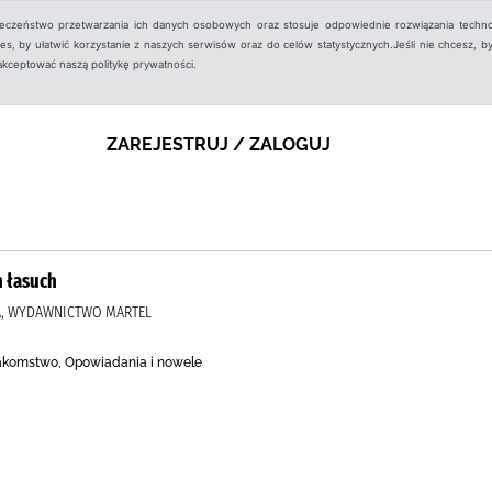
ieczeństwo przetwarzania ich danych osobowych oraz stosuje odpowiednie rozwiązania techno
, by ułatwić korzystanie z naszych serwisów oraz do celów statystycznych.Jeśli nie chcesz, by
aakceptować naszą politykę prywatności.
ZAREJESTRUJ / ZALOGUJ
 łasuch
A, WYDAWNICTWO MARTEL
akomstwo, Opowiadania i nowele