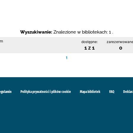
Wyszukiwanie:
Znalezione w bibliotekach: 1 .
im
dostępne:
zarezerwowane
1 z 1
0
1
egulamin
Polityka prywatności i plików cookie
Mapa bibliotek
FAQ
Deklar