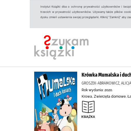
Instytut Książki dba o ochronę prywatności użytkowników i bezp
trzecich w prywatność użytkowników. Używamy także plików cookies
dysku zmień ustawienia swojej przeglądarki. Kliknij "Zamknij" aby z
Krówka Mumalska i duch
GROSZEK-ABRAMOWICZ, ALICJ
Rok wydania: 2020.
Krowa, Zwierzęta domowe, Ł