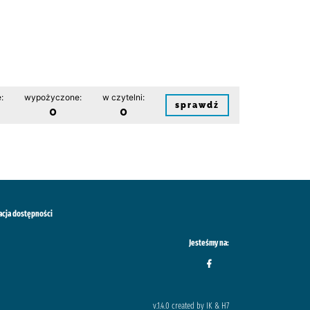
:
wypożyczone:
w czytelni:
sprawdź
0
0
acja dostępności
Jesteśmy na:
v.1.4.0 created by IK & H7