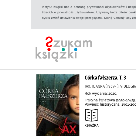
Instytut Książki dba o ochronę prywatności użytkowników i bezp
trzecich w prywatność użytkowników. Używamy także plików cookies
dysku zmień ustawienia swojej przeglądarki. Kliknij "Zamknij" aby z
Córka fałszerza. T. 3
JAX, JOANNA (1969- ), VIDEOGRA
Rok wydania: 2020.
II wojna światowa (1939-1945),
Powieść historyczna, 1901-200