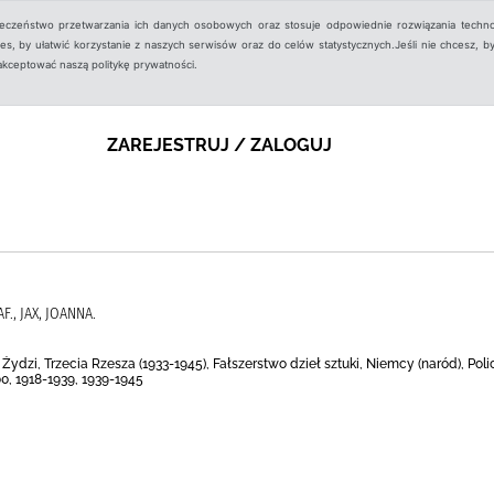
ieczeństwo przetwarzania ich danych osobowych oraz stosuje odpowiednie rozwiązania techno
, by ułatwić korzystanie z naszych serwisów oraz do celów statystycznych.Jeśli nie chcesz, by
aakceptować naszą politykę prywatności.
ZAREJESTRUJ / ZALOGUJ
F., JAX, JOANNA.
 Żydzi, Trzecia Rzesza (1933-1945), Fałszerstwo dzieł sztuki, Niemcy (naród), Poli
0, 1918-1939, 1939-1945