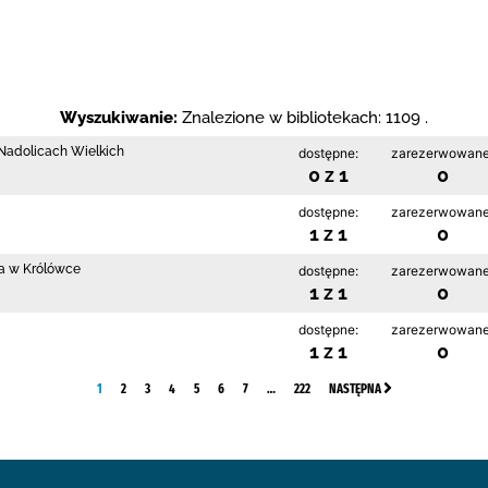
Wyszukiwanie:
Znalezione w bibliotekach: 1109 .
w Nadolicach Wielkich
dostępne:
zarezerwowane
0 z 1
0
dostępne:
zarezerwowane
1 z 1
0
ia w Królówce
dostępne:
zarezerwowane
1 z 1
0
dostępne:
zarezerwowane
1 z 1
0
1
2
3
4
5
6
7
…
222
NASTĘPNA