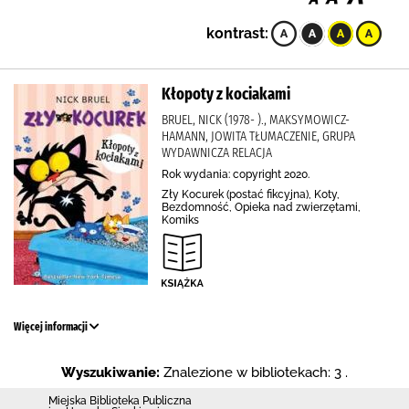
kontrast:
Kłopoty z kociakami
BRUEL, NICK (1978- )., MAKSYMOWICZ-
HAMANN, JOWITA TŁUMACZENIE, GRUPA
WYDAWNICZA RELACJA
Rok wydania: copyright 2020.
Zły Kocurek (postać fikcyjna), Koty,
Bezdomność, Opieka nad zwierzętami,
Komiks
Więcej informacji
Wyszukiwanie:
Znalezione w bibliotekach: 3 .
Miejska Biblioteka Publiczna