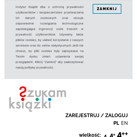
Instytut Książki dba o ochronę prywatności
ZAMKNIJ
użytkowników i bezpieczeństwo przetwarzania
ich danych osobowych oraz stosuje
odpowiednie rozwiązania technologiczne
zapobiegające ingerencji osób trzecich w
prywatność użytkowników. Używamy także
plików cookies, by ułatwić korzystanie z naszych
serwisów oraz do celów statystycznych.Jeśli nie
chcesz, by pliki cookies były zapisywane na
Twoim dysku zmień ustawienia swojej
przeglądarki. Kliknij "Zamknij" aby zaakceptować
naszą politykę prywatności.
ZAREJESTRUJ / ZALOGUJ
PL
EN
wielkość: