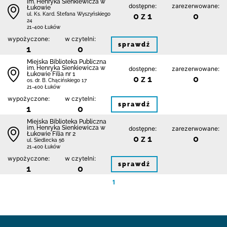
im. Henryka Sienkiewicza w
dostępne:
zarezerwowane:
Łukowie
0 z 1
0
ul. Ks. Kard. Stefana Wyszyńskiego
24
21-400 Łuków
wypożyczone:
w czytelni:
sprawdź
1
0
Miejska Biblioteka Publiczna
im. Henryka Sienkiewicza w
dostępne:
zarezerwowane:
Łukowie Filia nr 1
0 z 1
0
os. dr. B. Chącińskiego 17
21-400 Łuków
wypożyczone:
w czytelni:
sprawdź
1
0
Miejska Biblioteka Publiczna
im. Henryka Sienkiewicza w
dostępne:
zarezerwowane:
Łukowie Filia nr 2
0 z 1
0
ul. Siedlecka 56
21-400 Łuków
wypożyczone:
w czytelni:
sprawdź
1
0
1