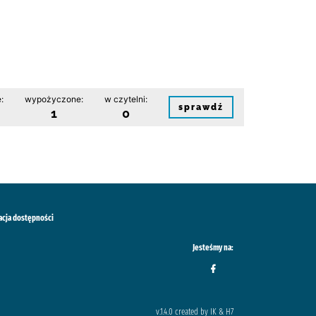
:
wypożyczone:
w czytelni:
sprawdź
1
0
acja dostępności
Jesteśmy na:
v.1.4.0 created by IK & H7