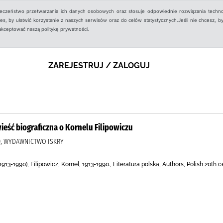
ieczeństwo przetwarzania ich danych osobowych oraz stosuje odpowiednie rozwiązania techno
, by ułatwić korzystanie z naszych serwisów oraz do celów statystycznych.Jeśli nie chcesz, by
aakceptować naszą politykę prywatności.
ZAREJESTRUJ / ZALOGUJ
wieść biograficzna o Kornelu Filipowiczu
 ), WYDAWNICTWO ISKRY
(1913-1990), Filipowicz, Kornel, 1913-1990., Literatura polska, Authors, Polish 20th