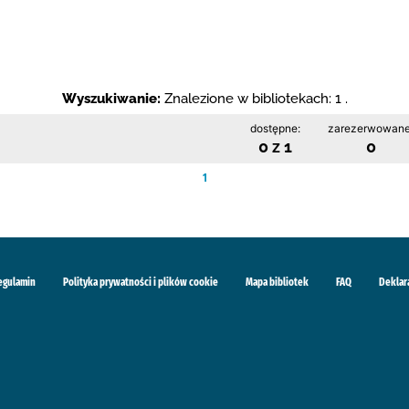
Wyszukiwanie:
Znalezione w bibliotekach: 1 .
dostępne:
zarezerwowane
0 z 1
0
1
egulamin
Polityka prywatności i plików cookie
Mapa bibliotek
FAQ
Deklar