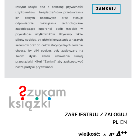
Instytut Książki dba o ochronę prywatności
ZAMKNIJ
użytkowników i bezpieczeństwo przetwarzania
ich danych osobowych oraz stosuje
odpowiednie rozwiązania technologiczne
zapobiegające ingerencji osób trzecich w
prywatność użytkowników. Używamy także
plików cookies, by ułatwić korzystanie z naszych
serwisów oraz do celów statystycznych.Jeśli nie
chcesz, by pliki cookies były zapisywane na
Twoim dysku zmień ustawienia swojej
przeglądarki. Kliknij "Zamknij" aby zaakceptować
naszą politykę prywatności.
ZAREJESTRUJ / ZALOGUJ
PL
EN
wielkość: