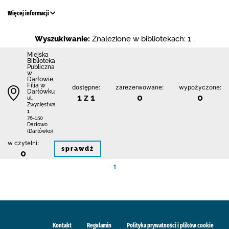
Więcej informacji
Wyszukiwanie:
Znalezione w bibliotekach: 1 .
Miejska
Biblioteka
Publiczna
w
Darłowie.
Filia w
dostępne:
zarezerwowane:
wypożyczone:
Darłówku
1 z 1
0
0
ul.
Zwycięstwa
1
76-150
Darłowo
(Darłówko)
w czytelni:
sprawdź
0
1
Kontakt
Regulamin
Polityka prywatności i plików cookie