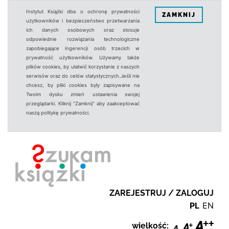
Instytut Książki dba o ochronę prywatności
ZAMKNIJ
użytkowników i bezpieczeństwo przetwarzania
ich danych osobowych oraz stosuje
odpowiednie rozwiązania technologiczne
zapobiegające ingerencji osób trzecich w
prywatność użytkowników. Używamy także
plików cookies, by ułatwić korzystanie z naszych
serwisów oraz do celów statystycznych.Jeśli nie
chcesz, by pliki cookies były zapisywane na
Twoim dysku zmień ustawienia swojej
przeglądarki. Kliknij "Zamknij" aby zaakceptować
naszą politykę prywatności.
ZAREJESTRUJ / ZALOGUJ
PL
EN
wielkość: