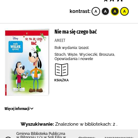
kontrast:
Nie ma się czego bać
AMEET
Rok wydania: [2020].
Strach, Węże, Wycieczki, Broszura,
Opowiadania i nowele
Więcej informacji
Wyszukiwanie:
Znalezione w bibliotekach: 2 .
Gminna Biblioteka Publiczna
w Biłgoraju z/s w Soli Filia w
dostępne:
zarezerwowane: