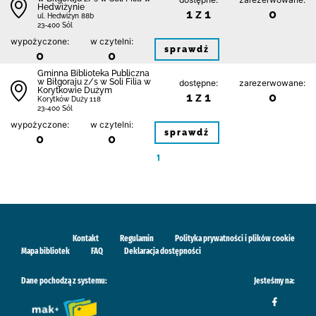
Hedwiżynie
1 z 1
0
ul. Hedwiżyn 88b
23-400 Sól
wypożyczone:
w czytelni:
sprawdź
0
0
Gminna Biblioteka Publiczna
w Biłgoraju z/s w Soli Filia w
dostępne:
zarezerwowane:
Korytkowie Dużym
1 z 1
0
Korytków Duży 118
23-400 Sól
wypożyczone:
w czytelni:
sprawdź
0
0
1
Kontakt
Regulamin
Polityka prywatności i plików cookie
Mapa bibliotek
FAQ
Deklaracja dostępności
Dane pochodzą z systemu:
Jesteśmy na: