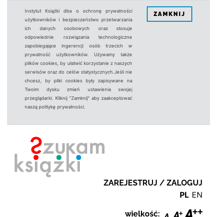
Instytut Książki dba o ochronę prywatności
ZAMKNIJ
użytkowników i bezpieczeństwo przetwarzania
ich danych osobowych oraz stosuje
odpowiednie rozwiązania technologiczne
zapobiegające ingerencji osób trzecich w
prywatność użytkowników. Używamy także
plików cookies, by ułatwić korzystanie z naszych
serwisów oraz do celów statystycznych.Jeśli nie
chcesz, by pliki cookies były zapisywane na
Twoim dysku zmień ustawienia swojej
przeglądarki. Kliknij "Zamknij" aby zaakceptować
naszą politykę prywatności.
ZAREJESTRUJ / ZALOGUJ
PL
EN
wielkość: