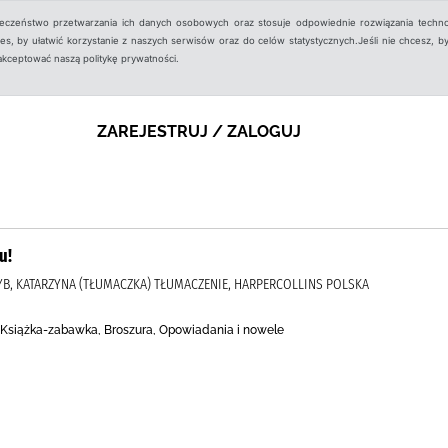
ieczeństwo przetwarzania ich danych osobowych oraz stosuje odpowiednie rozwiązania techno
, by ułatwić korzystanie z naszych serwisów oraz do celów statystycznych.Jeśli nie chcesz, by
aakceptować naszą politykę prywatności.
ZAREJESTRUJ / ZALOGUJ
u!
RZYB, KATARZYNA (TŁUMACZKA) TŁUMACZENIE, HARPERCOLLINS POLSKA
 Książka-zabawka, Broszura, Opowiadania i nowele