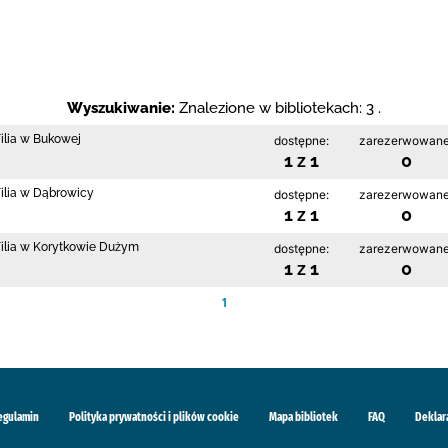
Wyszukiwanie:
Znalezione w bibliotekach: 3 .
Filia w Bukowej
dostępne:
zarezerwowane
1 z 1
0
Filia w Dąbrowicy
dostępne:
zarezerwowane
1 z 1
0
 Filia w Korytkowie Dużym
dostępne:
zarezerwowane
1 z 1
0
1
egulamin
Polityka prywatności i plików cookie
Mapa bibliotek
FAQ
Deklar