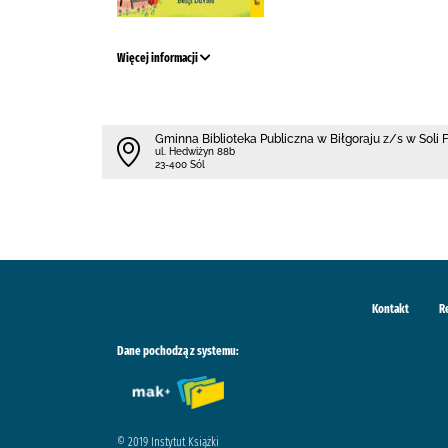
Więcej informacji
Gminna Biblioteka Publiczna w Biłgoraju z/s w Soli 
ul. Hedwiżyn 88b
23-400 Sól
Kontakt
R
Dane pochodzą z systemu:
© 2019 Instytut Książki