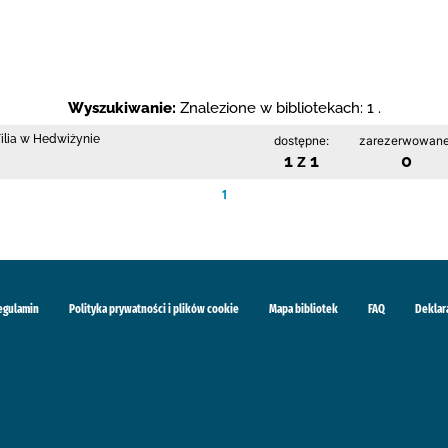
Wyszukiwanie:
Znalezione w bibliotekach: 1 .
Filia w Hedwiżynie
dostępne:
zarezerwowane
1 z 1
0
1
egulamin
Polityka prywatności i plików cookie
Mapa bibliotek
FAQ
Deklar