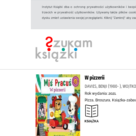
Instytut Książki dba o ochronę prywatności użytkowników i bezp
trzecich w prywatność użytkowników. Używamy także plików cookies
dysku zmień ustawienia swojej przeglądarki. Kliknij "Zamknij" aby z
W pizzerii
DAVIES, BENJI (1980- ), WOJT
Rok wydania: 2021.
Pizza, Broszura, Książka-zab