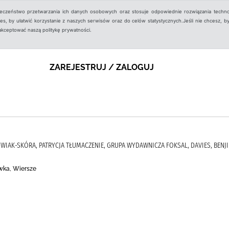
ieczeństwo przetwarzania ich danych osobowych oraz stosuje odpowiednie rozwiązania techno
, by ułatwić korzystanie z naszych serwisów oraz do celów statystycznych.Jeśli nie chcesz, by
aakceptować naszą politykę prywatności.
ZAREJESTRUJ / ZALOGUJ
KOWIAK-SKÓRA, PATRYCJA TŁUMACZENIE, GRUPA WYDAWNICZA FOKSAL, DAVIES, BENJI (
awka, Wiersze