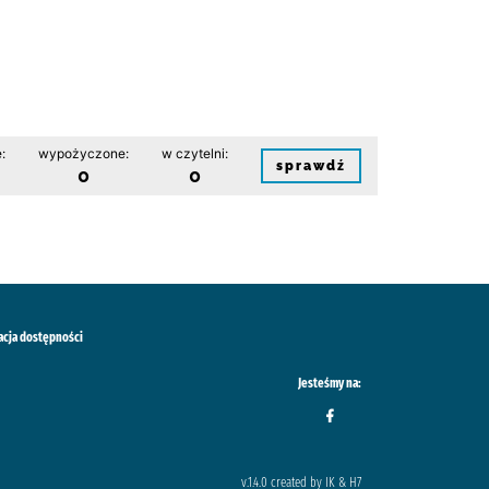
:
wypożyczone:
w czytelni:
sprawdź
0
0
acja dostępności
Jesteśmy na:
v.1.4.0 created by IK & H7