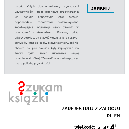
Instytut Książki dba o ochronę prywatności
ZAMKNIJ
użytkowników i bezpieczeństwo przetwarzania
ich danych osobowych oraz stosuje
odpowiednie rozwiązania technologiczne
zapobiegające ingerencji osób trzecich w
prywatność użytkowników. Używamy także
plików cookies, by ułatwić korzystanie z naszych
serwisów oraz do celów statystycznych.Jeśli nie
chcesz, by pliki cookies były zapisywane na
Twoim dysku zmień ustawienia swojej
przeglądarki. Kliknij "Zamknij" aby zaakceptować
naszą politykę prywatności.
ZAREJESTRUJ / ZALOGUJ
PL
EN
wielkość: