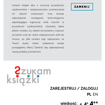
Instytut Książki dba o ochronę prywatności
ZAMKNIJ
użytkowników i bezpieczeństwo przetwarzania
ich danych osobowych oraz stosuje
odpowiednie rozwiązania technologiczne
zapobiegające ingerencji osób trzecich w
prywatność użytkowników. Używamy także
plików cookies, by ułatwić korzystanie z naszych
serwisów oraz do celów statystycznych.Jeśli nie
chcesz, by pliki cookies były zapisywane na
Twoim dysku zmień ustawienia swojej
przeglądarki. Kliknij "Zamknij" aby zaakceptować
naszą politykę prywatności.
ZAREJESTRUJ / ZALOGUJ
PL
EN
wielkość: