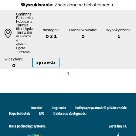
Wyszukiwanie:
Znalezione w bibliotekach: 1 .
Gminnna
Biblioteka
Publiczna
Turawa
filia Ligota
dostępne:
zarezerwowane:
wypożyczone:
Turawska
0 z 1
0
1
ul. Główna
4
46-046
Ligota
Turawska
w czytelni:
sprawdź
0
1
Kontakt
Regulamin
Polityka prywatności i plików cookie
Mapa bibliotek
FAQ
Deklaracja dostępności
Dane pochodzą z systemu:
Jesteśmy na: