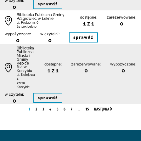
w czytelni:
sprawdź
0
Biblioteka Publiczna Gminy
dostępne:
zarezerwowane:
Wągrowiec w Łeknie
1 z 1
0
ul. Podgórna 6
62-105 Łekno
wypożyczone:
w czytelni:
sprawdź
0
0
Biblioteka
Publiczna
Miasta i
Gminy
Kępice
dostępne:
zarezerwowane:
wypożyczone:
filia w
1 z 1
0
0
Korzybiu
ul. Kolejowa
4
77230
Korzybie
w czytelni:
sprawdź
0
1
2
3
4
5
6
7
…
15
NASTĘPNA