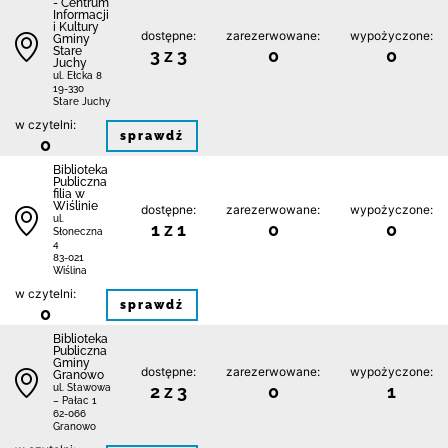
- Centrum
Informacji
i Kultury
dostępne:
zarezerwowane:
wypożyczone:
Gminy
Stare
3 z 3
0
0
Juchy
ul. Ełcka 8
19-330
Stare Juchy
w czytelni:
sprawdź
0
Biblioteka
Publiczna
filia w
Wiślinie
dostępne:
zarezerwowane:
wypożyczone:
ul.
1 z 1
0
0
Słoneczna
4
83-021
Wiślina
w czytelni:
sprawdź
0
Biblioteka
Publiczna
Gminy
dostępne:
zarezerwowane:
wypożyczone:
Granowo
2 z 3
0
1
ul. Stawowa
– Pałac 1
62-066
Granowo