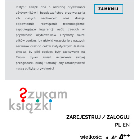
Instytut Książki dba o ochronę prywatności
ZAMKNIJ
użytkowników i bezpieczeństwo przetwarzania
ich danych osobowych oraz stosuje
odpowiednie rozwiązania technologiczne
zapobiegające ingerencji osób trzecich w
prywatność użytkowników. Używamy także
plików cookies, by ułatwić korzystanie z naszych
serwisów oraz do celów statystycznych.Jeśli nie
chcesz, by pliki cookies były zapisywane na
Twoim dysku zmień ustawienia swojej
przeglądarki. Kliknij "Zamknij" aby zaakceptować
naszą politykę prywatności.
ZAREJESTRUJ / ZALOGUJ
PL
EN
wielkość: