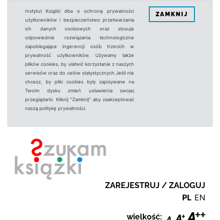
Instytut Książki dba o ochronę prywatności
ZAMKNIJ
użytkowników i bezpieczeństwo przetwarzania
ich danych osobowych oraz stosuje
odpowiednie rozwiązania technologiczne
zapobiegające ingerencji osób trzecich w
prywatność użytkowników. Używamy także
plików cookies, by ułatwić korzystanie z naszych
serwisów oraz do celów statystycznych.Jeśli nie
chcesz, by pliki cookies były zapisywane na
Twoim dysku zmień ustawienia swojej
przeglądarki. Kliknij "Zamknij" aby zaakceptować
naszą politykę prywatności.
ZAREJESTRUJ / ZALOGUJ
PL
EN
wielkość: