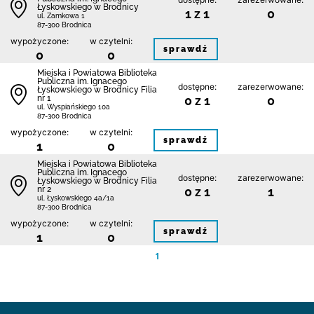
Łyskowskiego w Brodnicy
1 z 1
0
ul. Zamkowa 1
87-300 Brodnica
wypożyczone:
w czytelni:
sprawdź
0
0
Miejska i Powiatowa Biblioteka
Publiczna im. Ignacego
dostępne:
zarezerwowane:
Łyskowskiego w Brodnicy Filia
nr 1
0 z 1
0
ul. Wyspiańskiego 10a
87-300 Brodnica
wypożyczone:
w czytelni:
sprawdź
1
0
Miejska i Powiatowa Biblioteka
Publiczna im. Ignacego
dostępne:
zarezerwowane:
Łyskowskiego w Brodnicy Filia
nr 2
0 z 1
1
ul. Łyskowskiego 4a/1a
87-300 Brodnica
wypożyczone:
w czytelni:
sprawdź
1
0
1