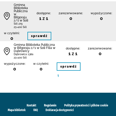
Gminna
Biblioteka
Publiczna
dostępne:
zarezerwowane:
wypożyczone:
w
Biłgoraju
1 z 1
0
0
z/s w Soli
Sól 279
23-400 Sól
w czytelni:
sprawdź
0
Gminna Biblioteka Publiczna
w Biłgoraju z/s w Soli Filia w
dostępne:
zarezerwowane:
Dąbrowicy
1 z 1
0
Dąbrowica 138a
23-400 Sól
wypożyczone:
w czytelni:
sprawdź
0
0
1
Kontakt
Regulamin
Polityka prywatności i plików cookie
Mapa bibliotek
FAQ
Deklaracja dostępności