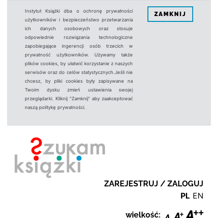
Instytut Książki dba o ochronę prywatności
ZAMKNIJ
użytkowników i bezpieczeństwo przetwarzania
ich danych osobowych oraz stosuje
odpowiednie rozwiązania technologiczne
zapobiegające ingerencji osób trzecich w
prywatność użytkowników. Używamy także
plików cookies, by ułatwić korzystanie z naszych
serwisów oraz do celów statystycznych.Jeśli nie
chcesz, by pliki cookies były zapisywane na
Twoim dysku zmień ustawienia swojej
przeglądarki. Kliknij "Zamknij" aby zaakceptować
naszą politykę prywatności.
ZAREJESTRUJ / ZALOGUJ
PL
EN
wielkość: