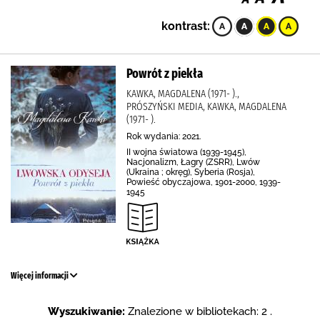
kontrast:
Powrót z piekła
KAWKA, MAGDALENA (1971- ).,
PRÓSZYŃSKI MEDIA, KAWKA, MAGDALENA
(1971- ).
Rok wydania: 2021.
II wojna światowa (1939-1945),
Nacjonalizm, Łagry (ZSRR), Lwów
(Ukraina ; okręg), Syberia (Rosja),
Powieść obyczajowa, 1901-2000, 1939-
1945
Więcej informacji
Wyszukiwanie:
Znalezione w bibliotekach: 2 .