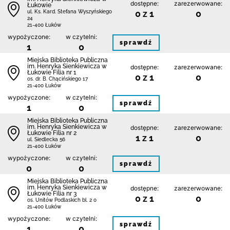
dostępne:
zarezerwowane:
Łukowie
0 z 1
0
ul. Ks. Kard. Stefana Wyszyńskiego
24
21-400 Łuków
wypożyczone:
w czytelni:
sprawdź
1
0
Miejska Biblioteka Publiczna
im. Henryka Sienkiewicza w
dostępne:
zarezerwowane:
Łukowie Filia nr 1
0 z 1
0
os. dr. B. Chącińskiego 17
21-400 Łuków
wypożyczone:
w czytelni:
sprawdź
1
0
Miejska Biblioteka Publiczna
im. Henryka Sienkiewicza w
dostępne:
zarezerwowane:
Łukowie Filia nr 2
1 z 1
0
ul. Siedlecka 56
21-400 Łuków
wypożyczone:
w czytelni:
sprawdź
0
0
Miejska Biblioteka Publiczna
im. Henryka Sienkiewicza w
dostępne:
zarezerwowane:
Łukowie Filia nr 3
0 z 1
0
os. Unitów Podlaskich bl. 2 0
21-400 Łuków
wypożyczone:
w czytelni:
sprawdź
1
0