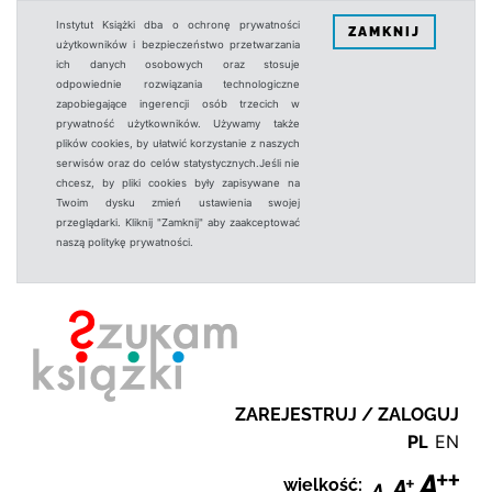
Instytut Książki dba o ochronę prywatności
ZAMKNIJ
użytkowników i bezpieczeństwo przetwarzania
ich danych osobowych oraz stosuje
odpowiednie rozwiązania technologiczne
zapobiegające ingerencji osób trzecich w
prywatność użytkowników. Używamy także
plików cookies, by ułatwić korzystanie z naszych
serwisów oraz do celów statystycznych.Jeśli nie
chcesz, by pliki cookies były zapisywane na
Twoim dysku zmień ustawienia swojej
przeglądarki. Kliknij "Zamknij" aby zaakceptować
naszą politykę prywatności.
ZAREJESTRUJ / ZALOGUJ
PL
EN
wielkość: