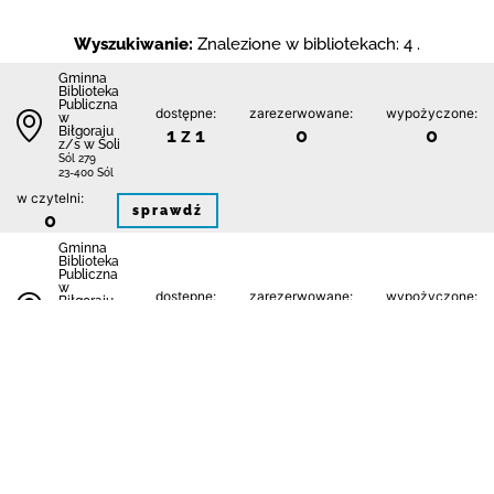
Wyszukiwanie:
Znalezione w bibliotekach: 4 .
Gminna
Biblioteka
Publiczna
dostępne:
zarezerwowane:
wypożyczone:
w
Biłgoraju
1 z 1
0
0
z/s w Soli
Sól 279
23-400 Sól
w czytelni:
sprawdź
0
Gminna
Biblioteka
Publiczna
w
dostępne:
zarezerwowane:
wypożyczone:
Biłgoraju
z/s w Soli
0 z 1
0
1
Filia w
Bukowej
Bukowa 98
23-400 Sól
w czytelni:
sprawdź
0
Gminna
Biblioteka
Publiczna
w
dostępne:
zarezerwowane:
wypożyczone: