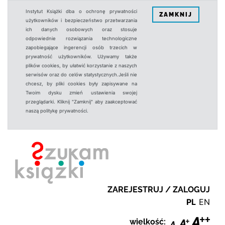
Instytut Książki dba o ochronę prywatności
ZAMKNIJ
użytkowników i bezpieczeństwo przetwarzania
ich danych osobowych oraz stosuje
odpowiednie rozwiązania technologiczne
zapobiegające ingerencji osób trzecich w
prywatność użytkowników. Używamy także
plików cookies, by ułatwić korzystanie z naszych
serwisów oraz do celów statystycznych.Jeśli nie
chcesz, by pliki cookies były zapisywane na
Twoim dysku zmień ustawienia swojej
przeglądarki. Kliknij "Zamknij" aby zaakceptować
naszą politykę prywatności.
ZAREJESTRUJ / ZALOGUJ
PL
EN
wielkość: