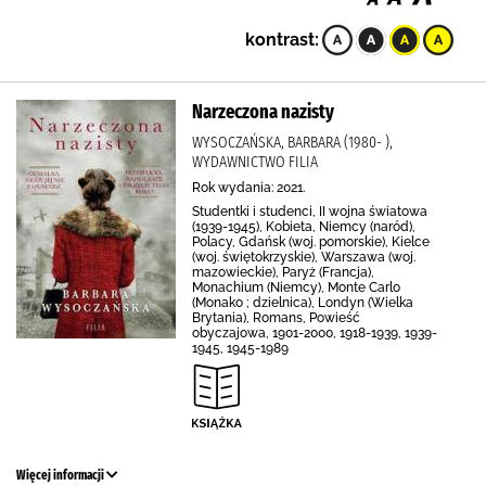
kontrast:
Narzeczona nazisty
WYSOCZAŃSKA, BARBARA (1980- ),
WYDAWNICTWO FILIA
Rok wydania: 2021.
Studentki i studenci, II wojna światowa
(1939-1945), Kobieta, Niemcy (naród),
Polacy, Gdańsk (woj. pomorskie), Kielce
(woj. świętokrzyskie), Warszawa (woj.
mazowieckie), Paryż (Francja),
Monachium (Niemcy), Monte Carlo
(Monako ; dzielnica), Londyn (Wielka
Brytania), Romans, Powieść
obyczajowa, 1901-2000, 1918-1939, 1939-
1945, 1945-1989
Więcej informacji