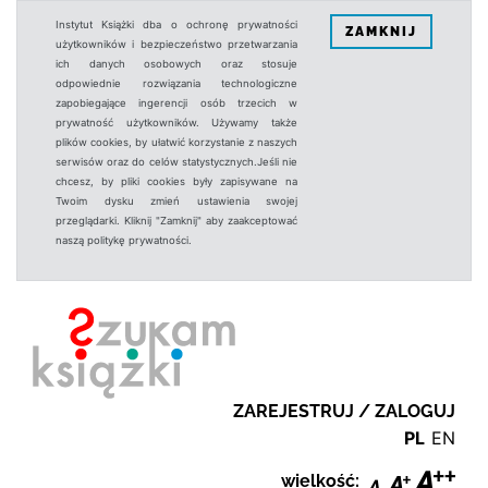
Instytut Książki dba o ochronę prywatności
ZAMKNIJ
użytkowników i bezpieczeństwo przetwarzania
ich danych osobowych oraz stosuje
odpowiednie rozwiązania technologiczne
zapobiegające ingerencji osób trzecich w
prywatność użytkowników. Używamy także
plików cookies, by ułatwić korzystanie z naszych
serwisów oraz do celów statystycznych.Jeśli nie
chcesz, by pliki cookies były zapisywane na
Twoim dysku zmień ustawienia swojej
przeglądarki. Kliknij "Zamknij" aby zaakceptować
naszą politykę prywatności.
ZAREJESTRUJ / ZALOGUJ
PL
EN
wielkość: