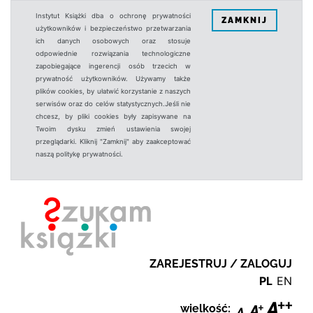
Instytut Książki dba o ochronę prywatności
ZAMKNIJ
użytkowników i bezpieczeństwo przetwarzania
ich danych osobowych oraz stosuje
odpowiednie rozwiązania technologiczne
zapobiegające ingerencji osób trzecich w
prywatność użytkowników. Używamy także
plików cookies, by ułatwić korzystanie z naszych
serwisów oraz do celów statystycznych.Jeśli nie
chcesz, by pliki cookies były zapisywane na
Twoim dysku zmień ustawienia swojej
przeglądarki. Kliknij "Zamknij" aby zaakceptować
naszą politykę prywatności.
ZAREJESTRUJ / ZALOGUJ
PL
EN
wielkość: