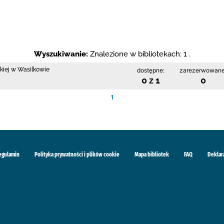
Wyszukiwanie:
Znalezione w bibliotekach: 1 .
skiej w Wasilkowie
dostępne:
zarezerwowane
0 z 1
0
1
egulamin
Polityka prywatności i plików cookie
Mapa bibliotek
FAQ
Deklar