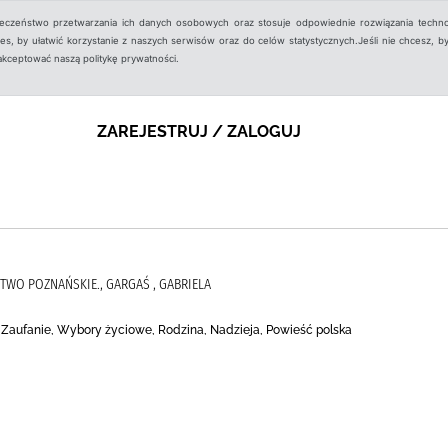
ieczeństwo przetwarzania ich danych osobowych oraz stosuje odpowiednie rozwiązania techno
, by ułatwić korzystanie z naszych serwisów oraz do celów statystycznych.Jeśli nie chcesz, by
aakceptować naszą politykę prywatności.
ZAREJESTRUJ / ZALOGUJ
TWO POZNAŃSKIE., GARGAŚ , GABRIELA
Zaufanie, Wybory życiowe, Rodzina, Nadzieja, Powieść polska