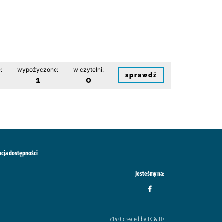
:
wypożyczone:
w czytelni:
sprawdź
1
0
acja dostępności
Jesteśmy na:
v.1.4.0 created by IK & H7