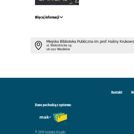
Więcej informacji
Miejska Biblioteka Publiczna im. prof. Haliny Krukow
ul. Białostocka 19
16-010 Wasilków
Kontakt
R
Dane pochodzą z systemu:
© 2019 Instytut Książki