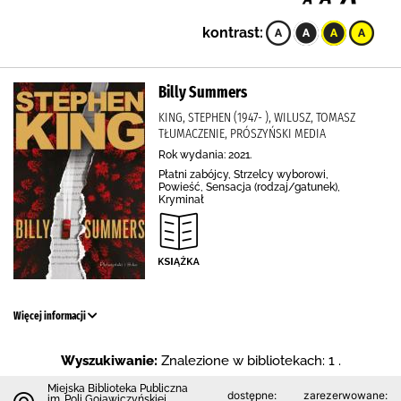
kontrast:
Billy Summers
KING, STEPHEN (1947- ), WILUSZ, TOMASZ
TŁUMACZENIE, PRÓSZYŃSKI MEDIA
Rok wydania: 2021.
Płatni zabójcy, Strzelcy wyborowi,
Powieść, Sensacja (rodzaj/gatunek),
Kryminał
Więcej informacji
Wyszukiwanie:
Znalezione w bibliotekach: 1 .
Miejska Biblioteka Publiczna
dostępne:
zarezerwowane:
im. Poli Gojawiczyńskiej