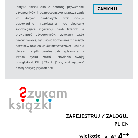
Instytut Książki dba o ochronę prywatności
ZAMKNIJ
użytkowników i bezpieczeństwo przetwarzania
ich danych osobowych oraz stosuje
odpowiednie rozwiązania technologiczne
zapobiegające ingerencji osób trzecich w
prywatność użytkowników. Używamy także
plików cookies, by ułatwić korzystanie z naszych
serwisów oraz do celów statystycznych.Jeśli nie
chcesz, by pliki cookies były zapisywane na
Twoim dysku zmień ustawienia swojej
przeglądarki. Kliknij "Zamknij" aby zaakceptować
naszą politykę prywatności.
ZAREJESTRUJ / ZALOGUJ
PL
EN
wielkość: