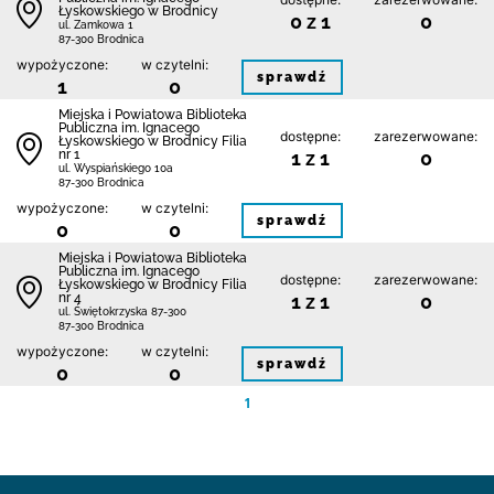
Łyskowskiego w Brodnicy
0 z 1
0
ul. Zamkowa 1
87-300 Brodnica
wypożyczone:
w czytelni:
sprawdź
1
0
Miejska i Powiatowa Biblioteka
Publiczna im. Ignacego
dostępne:
zarezerwowane:
Łyskowskiego w Brodnicy Filia
nr 1
1 z 1
0
ul. Wyspiańskiego 10a
87-300 Brodnica
wypożyczone:
w czytelni:
sprawdź
0
0
Miejska i Powiatowa Biblioteka
Publiczna im. Ignacego
dostępne:
zarezerwowane:
Łyskowskiego w Brodnicy Filia
nr 4
1 z 1
0
ul. Świętokrzyska 87-300
87-300 Brodnica
wypożyczone:
w czytelni:
sprawdź
0
0
1