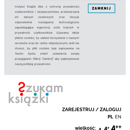
Instytut Książki dba o ochronę prywatności
ZAMKNIJ
użytkowników i bezpieczeństwo przetwarzania
ich danych osobowych oraz stosuje
odpowiednie rozwiązania technologiczne
zapobiegające ingerencji osób trzecich w
prywatność użytkowników. Używamy także
plików cookies, by ułatwić korzystanie z naszych
serwisów oraz do celów statystycznych.Jeśli nie
chcesz, by pliki cookies były zapisywane na
Twoim dysku zmień ustawienia swojej
przeglądarki. Kliknij "Zamknij" aby zaakceptować
naszą politykę prywatności.
ZAREJESTRUJ / ZALOGUJ
PL
EN
wielkość: