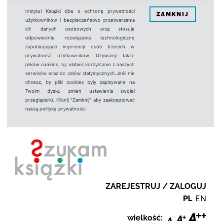
Instytut Książki dba o ochronę prywatności
ZAMKNIJ
użytkowników i bezpieczeństwo przetwarzania
ich danych osobowych oraz stosuje
odpowiednie rozwiązania technologiczne
zapobiegające ingerencji osób trzecich w
prywatność użytkowników. Używamy także
plików cookies, by ułatwić korzystanie z naszych
serwisów oraz do celów statystycznych.Jeśli nie
chcesz, by pliki cookies były zapisywane na
Twoim dysku zmień ustawienia swojej
przeglądarki. Kliknij "Zamknij" aby zaakceptować
naszą politykę prywatności.
ZAREJESTRUJ / ZALOGUJ
PL
EN
wielkość: