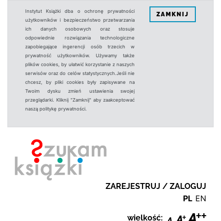
Instytut Książki dba o ochronę prywatności
ZAMKNIJ
użytkowników i bezpieczeństwo przetwarzania
ich danych osobowych oraz stosuje
odpowiednie rozwiązania technologiczne
zapobiegające ingerencji osób trzecich w
prywatność użytkowników. Używamy także
plików cookies, by ułatwić korzystanie z naszych
serwisów oraz do celów statystycznych.Jeśli nie
chcesz, by pliki cookies były zapisywane na
Twoim dysku zmień ustawienia swojej
przeglądarki. Kliknij "Zamknij" aby zaakceptować
naszą politykę prywatności.
ZAREJESTRUJ / ZALOGUJ
PL
EN
wielkość: