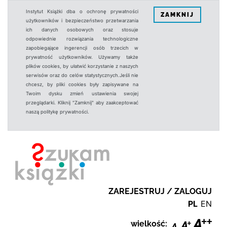
Instytut Książki dba o ochronę prywatności
ZAMKNIJ
użytkowników i bezpieczeństwo przetwarzania
ich danych osobowych oraz stosuje
odpowiednie rozwiązania technologiczne
zapobiegające ingerencji osób trzecich w
prywatność użytkowników. Używamy także
plików cookies, by ułatwić korzystanie z naszych
serwisów oraz do celów statystycznych.Jeśli nie
chcesz, by pliki cookies były zapisywane na
Twoim dysku zmień ustawienia swojej
przeglądarki. Kliknij "Zamknij" aby zaakceptować
naszą politykę prywatności.
ZAREJESTRUJ / ZALOGUJ
PL
EN
wielkość: