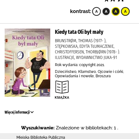
kontrast:
Kiedy tata Oli był mały
BRUNSTRØM, THOMAS (1977- ),
STĘPKOWSKA, EDYTA TŁUMACZENIE,
CHRISTOFFERSEN, THORBJØRN (1978- ).
ILUSTRACJE, WYDAWNICTWO JUKA-91
Rok wydania: copyright 2021.
Dzieciństwo, Kłamstwo, Ojcowie i córki,
Opowiadania i nowele, Broszura
Więcej informacji
Wyszukiwanie:
Znalezione w bibliotekach: 1 .
Miejska Biblioteka Publiczna