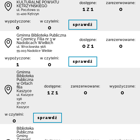
KULTURALNE POWIATU
dostępne:
zarezerwowane:
KĘTRZYŃSKIEGO
1 z 1
0
ul. Pocztowa 11
11-400 Kętrzyn
wypożyczone:
w czytelni:
sprawdź
0
0
Gminna Biblioteka Publiczna
w Czernicy. Filia nr 3 w
dostępne:
zarezerwowane:
Nadolicach Wielkich
0 z 1
0
ul. Wrocławska 56A
55-003 Nadolice Wielkie
wypożyczone:
w czytelni:
sprawdź
1
0
Gminna
Biblioteka
Publiczna
w Orłach
dostępne:
zarezerwowane:
wypożyczone:
filia
Kaszyce
1 z 1
0
0
ul. Kaszyce
196
37-717
Kaszyce
w czytelni:
sprawdź
0
Biblio­teka
Publiczna
Gminy
Zamość