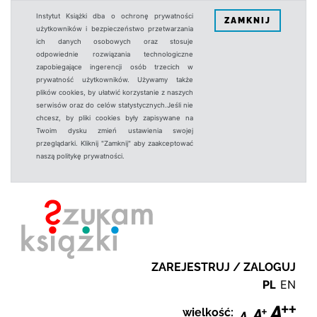
Instytut Książki dba o ochronę prywatności
ZAMKNIJ
użytkowników i bezpieczeństwo przetwarzania
ich danych osobowych oraz stosuje
odpowiednie rozwiązania technologiczne
zapobiegające ingerencji osób trzecich w
prywatność użytkowników. Używamy także
plików cookies, by ułatwić korzystanie z naszych
serwisów oraz do celów statystycznych.Jeśli nie
chcesz, by pliki cookies były zapisywane na
Twoim dysku zmień ustawienia swojej
przeglądarki. Kliknij "Zamknij" aby zaakceptować
naszą politykę prywatności.
ZAREJESTRUJ / ZALOGUJ
PL
EN
wielkość: