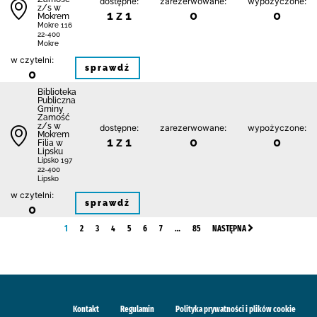
dostępne:
zarezerwowane:
wypożyczone:
z/s w
1 z 1
0
0
Mokrem
Mokre 116
22-400
Mokre
w czytelni:
sprawdź
0
Biblio­teka
Publiczna
Gminy
Zamość
z/s w
dostępne:
zarezerwowane:
wypożyczone:
Mokrem
1 z 1
0
0
Filia w
Lipsku
Lipsko 197
22-400
Lipsko
w czytelni:
sprawdź
0
1
2
3
4
5
6
7
…
85
NASTĘPNA
Kontakt
Regulamin
Polityka prywatności i plików cookie